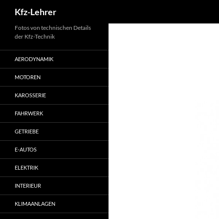
Suchen
Kfz-Lehrer
Zum
Fotos von technischen Details
der Kfz-Technik
Inhalt
springen
AERODYNAMIK
MOTOREN
KAROSSERIE
FAHRWERK
GETRIEBE
E-AUTOS
ELEKTRIK
INTERIEUR
KLIMAANLAGEN