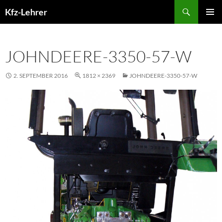
Zum
Suchen
Kfz-Lehrer
Inhalt
PRIMÄR
springen
MENÜ
JOHNDEERE-3350-57-W
2. SEPTEMBER 2016
1812 × 2369
JOHNDEERE-3350-57-W