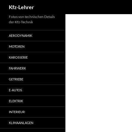
Suchen
Kfz-Lehrer
Zum
Fotos von technischen Details
der Kfz-Technik
Inhalt
springen
AERODYNAMIK
MOTOREN
KAROSSERIE
FAHRWERK
GETRIEBE
E-AUTOS
ELEKTRIK
INTERIEUR
KLIMAANLAGEN