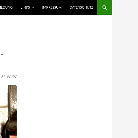
ILDUNG
LINKS
IMPRESSUM
DATENSCHUTZ
-
-62-W.JPG