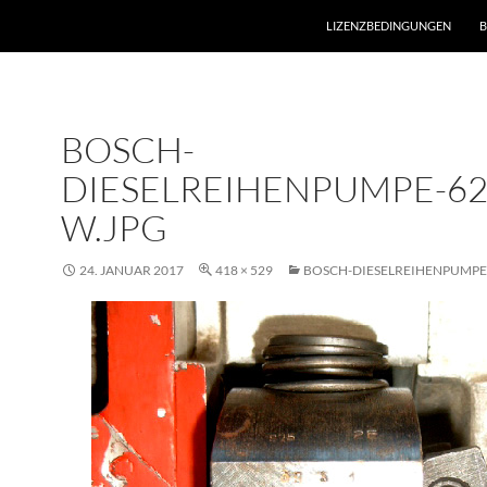
LIZENZBEDINGUNGEN
B
BOSCH-
DIESELREIHENPUMPE-62
W.JPG
24. JANUAR 2017
418 × 529
BOSCH-DIESELREIHENPUMPE