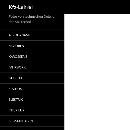
Suchen
Kfz-Lehrer
Zum
Fotos von technischen Details
der Kfz-Technik
Inhalt
springen
AERODYNAMIK
MOTOREN
KAROSSERIE
FAHRWERK
GETRIEBE
E-AUTOS
ELEKTRIK
INTERIEUR
KLIMAANLAGEN