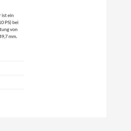
ist ein
0 PS) bei
tung von
 49,7 mm.