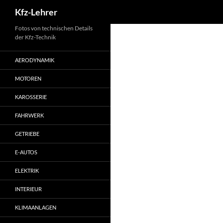
Suchen
Kfz-Lehrer
Zum
Fotos von technischen Details
der Kfz-Technik
Inhalt
springen
AERODYNAMIK
MOTOREN
KAROSSERIE
FAHRWERK
GETRIEBE
E-AUTOS
ELEKTRIK
INTERIEUR
KLIMAANLAGEN